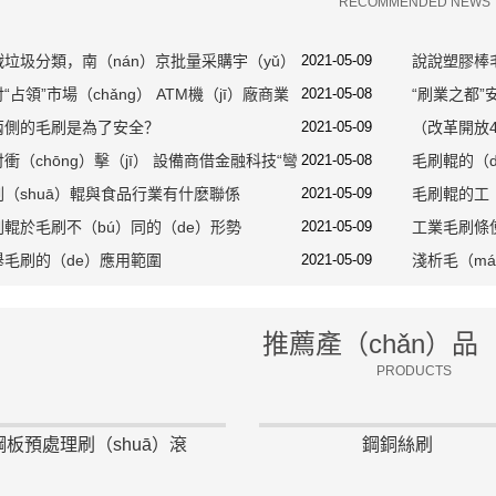
RECOMMENDED NEWS
垃圾分類，南（nán）京批量采購宇（yǔ）
2021-05-09
說說塑膠棒
能源車！
“占領”市場（chǎng） ATM機（jī）廠商業
2021-05-08
“刷業之都”
力大
兩側的毛刷是為了安全？
2021-05-09
場
（改革開放4
衝（chōng）擊（jī） 設備商借金融科技“彎
2021-05-08
備公司的創業
毛刷輥的（
hē）”
（shuā）輥與食品行業有什麽聯係
2021-05-09
述
毛刷輥的工（
輥於毛刷不（bú）同的（de）形勢
2021-05-09
用範圍介紹
工業毛刷條使
舉毛刷的（de）應用範圍
2021-05-09
淺析毛（má
推薦產（chǎn）品（
PRODUCTS
扶梯條刷
海綿吸水（shuǐ）輥