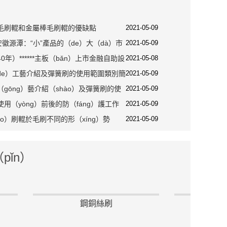
毛刷輥和金屬棒毛刷輥的優缺點
2021-05-09
安徽源潭：“小”產品的（de）大（dà）市
2021-05-09
0年）******主板（bǎn）上市金融自助設
2021-05-08
之路
de）工藝介紹及彈簧刷的使用範圍類別簡
2021-05-09
gōng）藝介紹（shào）及彈簧刷的使
2021-05-09
用（yòng）前後的防（fáng）護工作
2021-05-09
o）刷輥於毛刷不同的形（xíng）勢
2021-05-09
pǐn）
掃路刷
圓盤刷