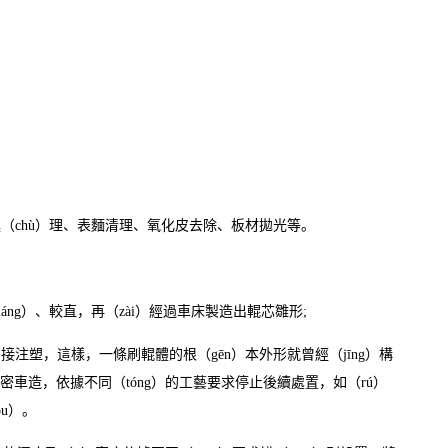
（chù）理、表麵清理、氧化皮去除、板材拋光等。
ng）、較直，再（zài）經過車床製造出輥芯雛形;
注塑，這樣，一條刷輥體的根（gēn）本外形就曾經（jīng）構
密車造，依據不同（tóng）的工藝要求停止後續處置，如（rú）
u）。