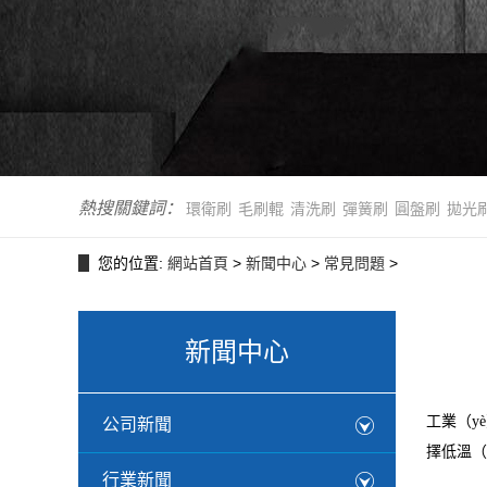
熱搜關鍵詞：
環衛刷
毛刷輥
清洗刷
彈簧刷
圓盤刷
拋光
您的位置:
網站首頁
>
新聞中心
>
常見問題
>
新聞中心
工業（y
公司新聞
擇低溫（
行業新聞