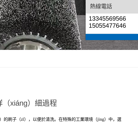
熱線電話
13345569566
15055477646
（xiáng）細過程
ì）的刷子（zǐ），以便於清洗。在特殊的工業環境（jìng）中，選