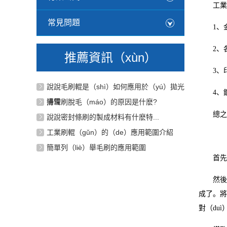
工業刷
常見問題
1、金屬
2、各
推薦資訊（xùn）
3、印製
說說毛刷輥是（shì）如何應用於（yú）拋光
4、鋼
清理
掃雪刷脫毛（máo）的原因是什麽?
總之，工
說說密封條刷的製成材料有什麽特...
工業刷輥（gǔn）的（de）應用範圍介紹
簡單列（liè）舉毛刷的應用範圍
首先將鋼
然後依據
成了。將
對（du