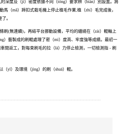
及（jí）密度依據不同（tóng）要求辨（biàn）別設置。將
ì）動馬（mǎ）蹄扣式栽毛機上停止植毛作業;植（zhí）毛完成後，
整了。
條刷(無連續)，再結平台挪動設備，平均的纏繞在（zài）輥軸上
（gōng）藝製成的刷輥處理了密（mì）度高、牢度強等成績。最初一
回車間返工，對每束刷毛的拉（lā）力停止檢測，一切檢測指 - 刷
ǐ）及環境（jìng）的刷（shuā）輥。