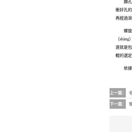
鑽孔植毛
衝好孔的
再經過滾
螺旋盤繞
（shà
道就是包
輥的選定
依據以下
上一篇：
下一篇：