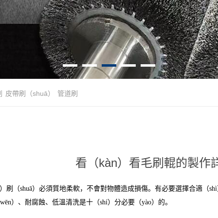
刷
皮帶刷（shuā）
管道刷
看（kàn）看毛刷輥的製作詳
è）刷（shuā）必須質地柔軟，不會對物體造成損傷。有必要選擇合適（sh
wēn）、耐腐蝕、低溫清洗是十（shí）分必要（yào）的。