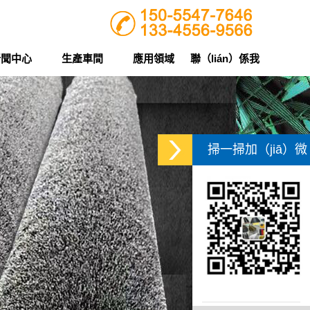
新聞中心
生產車間
應用領域
聯（lián）係我
（wǒ）們
掃一掃加（jiā）微
信
>