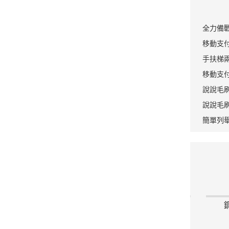
全力備戰
通環衛新
移動支付
績下滑壓
手扶梯
移動支付
道超車（c
說說毛刷
說說毛刷
簡單列
毛刷輥
條刷/