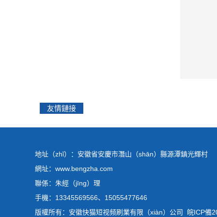
友情鏈接
地址（zhǐ）：安徽省安慶市潛山（shān）縣源潭鎮光輝村
網址：www.bengzha.com
聯係：朱經（jīng）理
手機：13345569566、15055477646
版權所有：安徽快猫短视频刷業有限（xiàn）公司
皖ICP備20