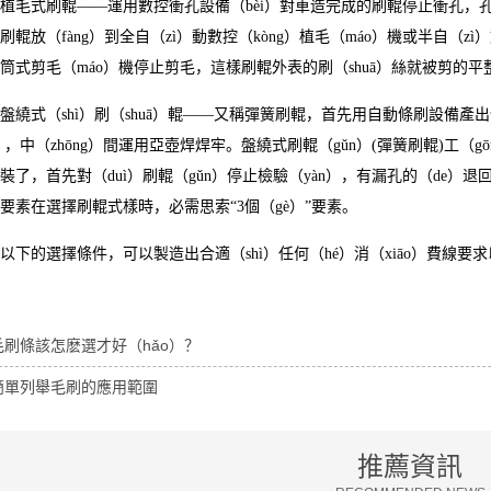
式刷輥——運用數控衝孔設備（bèi）對車造完成的刷輥停止衝孔，孔的深度
刷輥放（fàng）到全自（zì）動數控（kòng）植毛（máo）機或半自（z
筒式剪毛（máo）機停止剪毛，這樣刷輥外表的刷（shuā）絲就被剪的平
式（shì）刷（shuā）輥——又稱彈簧刷輥，首先用自動條刷設備產出
ng），中（zhōng）間運用亞壺焊焊牢。盤繞式刷輥（gǔn）(彈簧刷輥)工
裝了，首先對（duì）刷輥（gǔn）停止檢驗（yàn），有漏孔的（de）退
要素在選擇刷輥式樣時，必需思索“3個（gè）”要素。
的選擇條件，可以製造出合適（shì）任何（hé）消（xiāo）費線要求以（y
毛刷條該怎麽選才好（hǎo）？
簡單列舉毛刷的應用範圍
推薦資訊