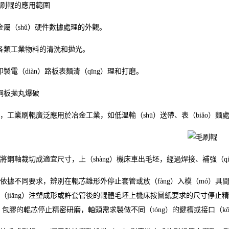
輥的應用範圍
（shǔ）硬件數據處理的外觀。
類工業物料的清洗和拋光。
電（diàn）路板表麵清（qīng）理和打磨。
板拋丸爆破
業刷輥廣泛應用於冶金工業，如低溫輸（shū）送帶、表（biǎo）麵處
軸裁切成適宜尺寸，上（shàng）機床車出毛坯，經過焊接、補強（qiá
不同要求，辨別在輥芯雛形外停止套管或放（fàng）入模（mó）具間接
（jiāng）注塑成形或許套管後的輥體毛坯上機床按圖紙要求的尺寸停止精
ì）包膠的輥芯停止精密研磨，軸頭需求製做不同（tóng）的鍵槽或接口（kǒ