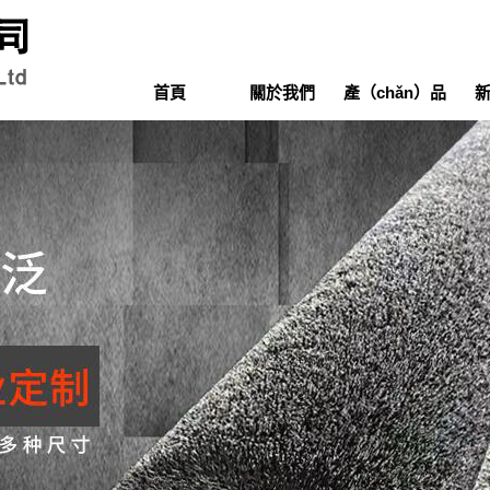
首頁
關於我們
產（chǎn）品
展（zhǎn）示