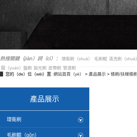
熱搜關鍵（jiàn）詞（cí）：
環衛刷（shuā）
毛刷輥
清洗刷（shuā
圓（yuán）盤刷
拋光刷
皮帶刷
管道刷
您的（de）位（wèi）置:
網站首頁（yè）
>
產品展示
>
條刷/扶梯條
產品展示
環衛刷
毛刷輥（gǔn）