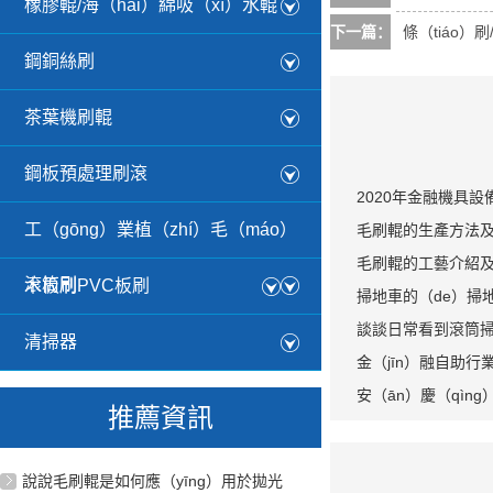
橡膠輥/海（hǎi）綿吸（xī）水輥
下一篇：
條（tiáo）
鋼銅絲刷
茶葉機刷輥
鋼板預處理刷滾
2020年金融機具設
工（gōng）業植（zhí）毛（máo）
毛刷輥的生產方法及
毛刷輥的工藝介紹及
滾筒刷
木板刷PVC板刷
紹
掃地車的（de）掃
區分掃地刷？
談談日常看到滾筒
清掃器
金（jīn）融自助行
（shí）麽？
安（ān）慶（qìn
推薦資訊
（shuā）業之都”高質
說說毛刷輥是如何應（yīng）用於拋光