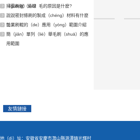
（guāng）清理
掃雪刷脫（tuō）毛的原因是什麽?
說說密封條刷的製成（chéng）材料有什麽
條刷/扶梯條刷
彈（dàn）簧刷
特...
工業刷輥的（de）應用（yòng）範圍介紹
簡（jiǎn）單列（liè）舉毛刷（shuā）的應
用範圍
友情鏈接
地（dì）址：安徽省安慶市潛山縣源潭鎮光輝村