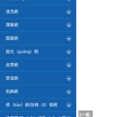
清洗刷
彈簧刷
圓盤刷
拋光（guāng）刷
皮帶刷
管道刷
劍麻刷
條（tiáo）刷/扶梯（tī）條刷
上一篇：
沒有了