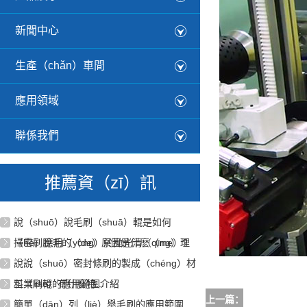
新聞中心
生產（chǎn）車間
應用領域
聯係我們
推薦資（zī）訊
說（shuō）說毛刷（shuā）輥是如何
（hé）應用（yòng）於拋光清（qīng）理
掃雪刷脫毛的（de）原因是什麽（me）?
說說（shuō）密封條刷的製成（chéng）材
料（liào）有什麽特...
工業刷輥的應用範圍介紹
上一篇：
沒有了
簡單（dān）列（liè）舉毛刷的應用範圍