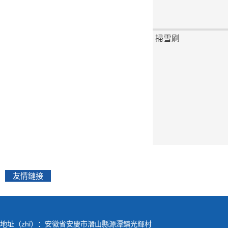
毛刷輥
工業植
友情鏈接
地址（zhǐ）：安徽省安慶市潛山縣源潭鎮光輝村