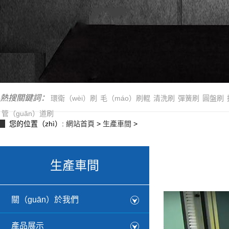
熱搜關鍵詞：
環衛（wèi）刷
毛（máo）刷輥
清洗刷
彈簧刷
圓盤刷
管（guǎn）道刷
您的位置（zhì）:
網站首頁
>
生產車間
>
生產車間
關（guān）於我們
產品展示