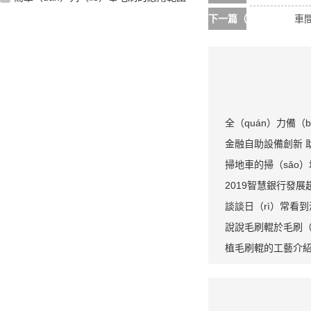
下一篇（piān）：
車
全（quán）力備（
宇通環衛新（xīn）能
金融自助設備創新 
掃地車的掃（sǎo
地刷？
2019智慧銀行發展
方案成轉型新（xīn）
談談日（rì）常看
說說毛刷輥於毛刷（
植毛刷輥的工藝介紹以
中有什麽（me）作用